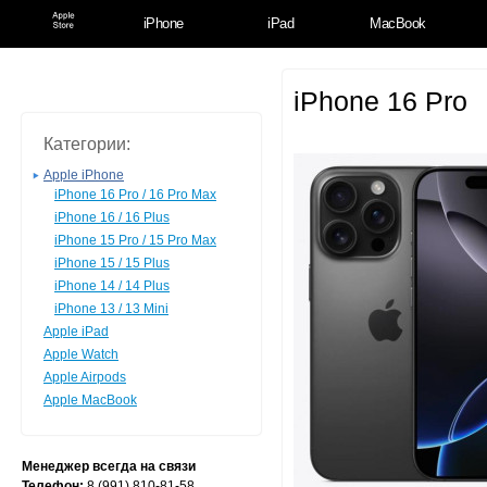
iPhone
iPad
MacBook
iPhone 16 Pro
Категории:
Apple iPhone
iPhone 16 Pro / 16 Pro Max
iPhone 16 / 16 Plus
iPhone 15 Pro / 15 Pro Max
iPhone 15 / 15 Plus
iPhone 14 / 14 Plus
iPhone 13 / 13 Mini
Apple iPad
Apple Watch
Apple Airpods
Apple MacBook
Менеджер всегда на связи
Телефон:
8 (991) 810-81-58