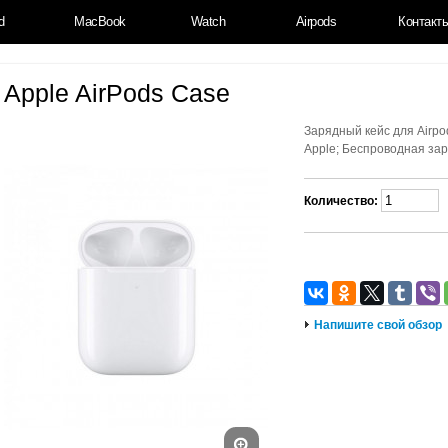
d
MacBook
Watch
Airpods
Контакт
Apple AirPods Case
Зарядный кейс для Airpo
Apple; Беспроводная заря
Количество:
Напишите свой обзор