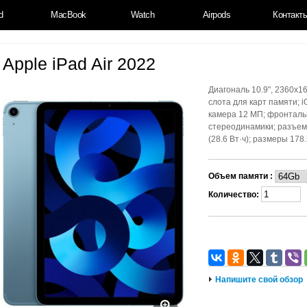
d
MacBook
Watch
Airpods
Контакт
Apple iPad Air 2022
Диагональ 10.9", 2360x16
слота для карт памяти; 
камера 12 МП; фронтальна
стереодинамики; разъем
(28.6 Вт·ч); размеры 178.
Объем памяти :
Количество:
Напишите свой обзор