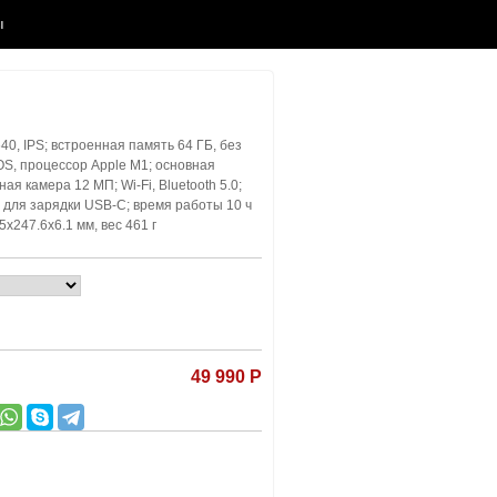
ы
40, IPS; встроенная память 64 ГБ, без
iOS, процессор Apple M1; основная
я камера 12 МП; Wi-Fi, Bluetooth 5.0;
 для зарядки USB-C; время работы 10 ч
5x247.6x6.1 мм, вес 461 г
49 990 Р