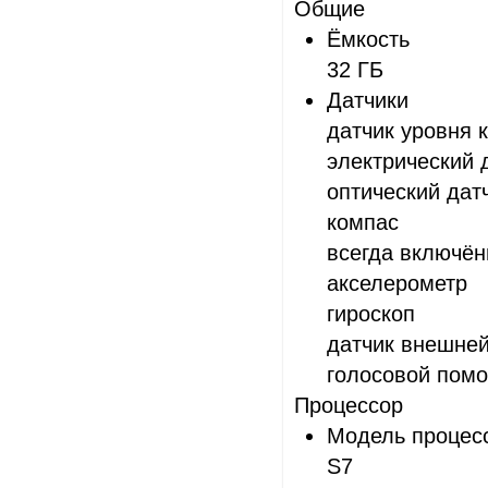
Общие
Ёмкость
32 ГБ
Датчики
датчик уровня 
электрический 
оптический дат
компас
всегда включё
акселерометр
гироскоп
датчик внешне
голосовой помощ
Процессор
Модель процес
S7